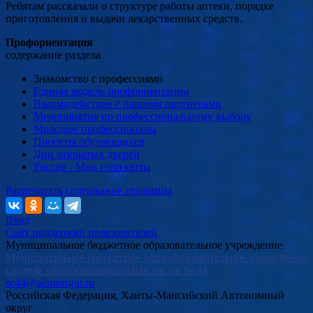
Ребятам рассказали о структуре работы аптеки, порядке
приготовления и выдачи лекарственных средств.
Профориентация
содержание раздела
Знакомство с профессиями
Единая модель профориентации
Взаимодействие с нашими партнерами
Мероприятия по профессиональному выбору
Молодые профессионалы
Проекты обучающихся
Дни открытых дверей
Россия - Мои горизонты
Распечатать содержание страницы
Вход
Сайт поддержки пользователей
Муниципальное бюджетное образовательное учреждение
Муниципальное бюджетное общеобразовательное учреждение
средняя общеобразовательная школа № 44
sc44@admsurgut.ru
Российская Федерация, Ханты-Мансийский Автономный
округ