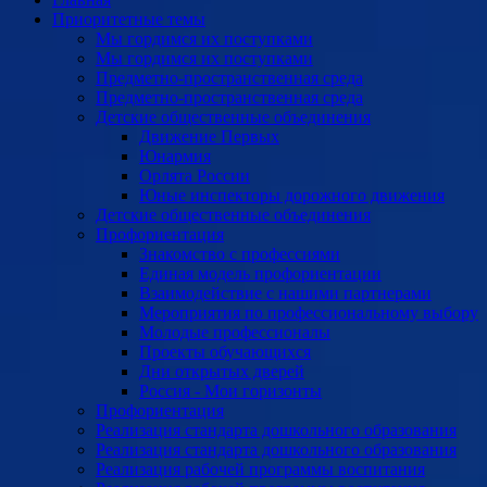
Приоритетные темы
Мы гордимся их поступками
Мы гордимся их поступками
Предметно-пространственная среда
Предметно-пространственная среда
Детские общественные объединения
Движение Первых
Юнармия
Орлята России
Юные инспекторы дорожного движения
Детские общественные объединения
Профориентация
Знакомство с профессиями
Единая модель профориентации
Взаимодействие с нашими партнерами
Мероприятия по профессиональному выбору
Молодые профессионалы
Проекты обучающихся
Дни открытых дверей
Россия - Мои горизонты
Профориентация
Реализация стандарта дошкольного образования
Реализация стандарта дошкольного образования
Реализация рабочей программы воспитания