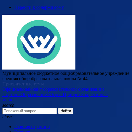
Перейти к содержимому
Муниципальное бюджетное общеобразовательное учреждение
средняя общеобразовательная школа № 44
Приоритетные темы
Официальный сайт образовательной организации
Портал «Образование Югры. Приоритеты региона»
меню
search
Найти
close
Главная страница
Главная