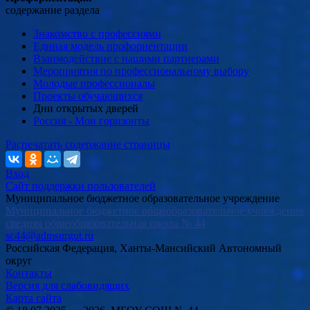
содержание раздела
Знакомство с профессиями
Единая модель профориентации
Взаимодействие с нашими партнерами
Мероприятия по профессиональному выбору
Молодые профессионалы
Проекты обучающихся
Дни открытых дверей
Россия - Мои горизонты
Распечатать содержание страницы
Вход
Сайт поддержки пользователей
Муниципальное бюджетное образовательное учреждение
Муниципальное бюджетное общеобразовательное учреждение
средняя общеобразовательная школа № 44
sc44@admsurgut.ru
Российская Федерация, Ханты-Мансийский Автономный
округ
Контакты
Версия для слабовидящих
Карта сайта