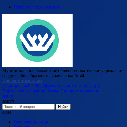
Перейти к содержимому
Муниципальное бюджетное общеобразовательное учреждение
средняя общеобразовательная школа № 44
Приоритетные темы
Официальный сайт образовательной организации
Портал «Образование Югры. Приоритеты региона»
меню
search
Найти
close
Главная страница
Главная