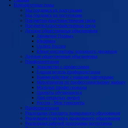
Приоритетные темы
Мы гордимся их поступками
Мы гордимся их поступками
Предметно-пространственная среда
Предметно-пространственная среда
Детские общественные объединения
Движение Первых
Юнармия
Орлята России
Юные инспекторы дорожного движения
Детские общественные объединения
Профориентация
Знакомство с профессиями
Единая модель профориентации
Взаимодействие с нашими партнерами
Мероприятия по профессиональному выбору
Молодые профессионалы
Проекты обучающихся
Дни открытых дверей
Россия - Мои горизонты
Профориентация
Реализация стандарта дошкольного образования
Реализация стандарта дошкольного образования
Реализация рабочей программы воспитания