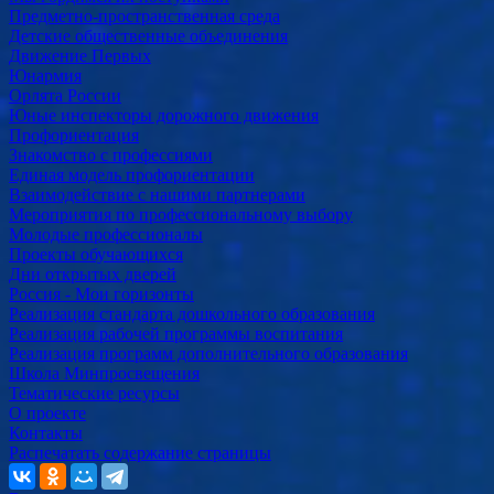
Предметно-пространственная среда
Детские общественные объединения
Движение Первых
Юнармия
Орлята России
Юные инспекторы дорожного движения
Профориентация
Знакомство с профессиями
Единая модель профориентации
Взаимодействие с нашими партнерами
Мероприятия по профессиональному выбору
Молодые профессионалы
Проекты обучающихся
Дни открытых дверей
Россия - Мои горизонты
Реализация стандарта дошкольного образования
Реализация рабочей программы воспитания
Реализация программ дополнительного образования
Школа Минпросвещения
Тематические ресурсы
О проекте
Контакты
Распечатать содержание страницы