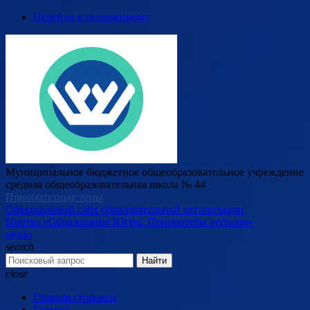
Перейти к содержимому
Муниципальное бюджетное общеобразовательное учреждение
средняя общеобразовательная школа № 44
Приоритетные темы
Официальный сайт образовательной организации
Портал «Образование Югры. Приоритеты региона»
меню
search
Найти
close
Главная страница
Главная