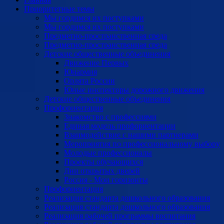
Приоритетные темы
Мы гордимся их поступками
Мы гордимся их поступками
Предметно-пространственная среда
Предметно-пространственная среда
Детские общественные объединения
Движение Первых
Юнармия
Орлята России
Юные инспекторы дорожного движения
Детские общественные объединения
Профориентация
Знакомство с профессиями
Единая модель профориентации
Взаимодействие с нашими партнерами
Мероприятия по профессиональному выбору
Молодые профессионалы
Проекты обучающихся
Дни открытых дверей
Россия - Мои горизонты
Профориентация
Реализация стандарта дошкольного образования
Реализация стандарта дошкольного образования
Реализация рабочей программы воспитания