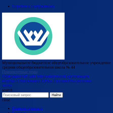
Перейти к содержимому
Муниципальное бюджетное общеобразовательное учреждение
средняя общеобразовательная школа № 44
Приоритетные темы
Официальный сайт образовательной организации
Портал «Образование Югры. Приоритеты региона»
меню
search
Найти
close
Главная страница
Главная