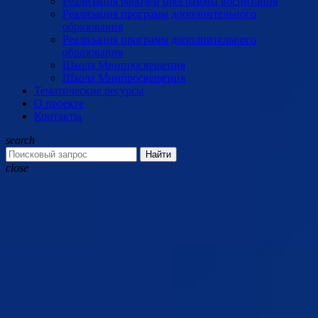
Реализация рабочей программы воспитания
Реализация программ дополнительного
образования
Реализация программ дополнительного
образования
Школа Минпросвещения
Школа Минпросвещения
Тематические ресурсы
О проекте
Контакты
search
Найти
close