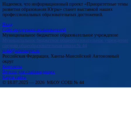
Надеемся, что информационный проект «Приоритетные темы
развития образования Югры» станет выставкой наших
профессиональных образовательных достижений.
Вход
Сайт поддержки пользователей
Муниципальное бюджетное образовательное учреждение
Муниципальное бюджетное общеобразовательное учреждение
средняя общеобразовательная школа № 44
sc44@admsurgut.ru
Российская Федерация, Ханты-Мансийский Автономный
округ
Контакты
Версия для слабовидящих
Карта сайта
© 18.07.2025 — 2026 МБОУ СОШ № 44