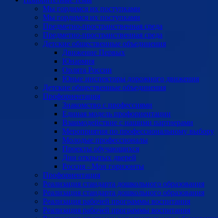
Мы гордимся их поступками
Мы гордимся их поступками
Предметно-пространственная среда
Предметно-пространственная среда
Детские общественные объединения
Движение Первых
Юнармия
Орлята России
Юные инспекторы дорожного движения
Детские общественные объединения
Профориентация
Знакомство с профессиями
Единая модель профориентации
Взаимодействие с нашими партнерами
Мероприятия по профессиональному выбору
Молодые профессионалы
Проекты обучающихся
Дни открытых дверей
Россия - Мои горизонты
Профориентация
Реализация стандарта дошкольного образования
Реализация стандарта дошкольного образования
Реализация рабочей программы воспитания
Реализация рабочей программы воспитания