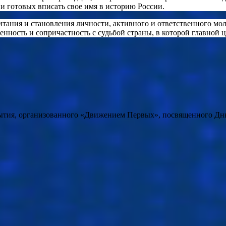
и готовых вписать свое имя в историю России.
ания и становления личности, активного и ответственного мол
нность и сопричастность с судьбой страны, в которой главной ц
бытия, организованного «Движением Первых», посвященного Дн