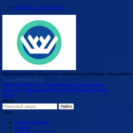
Перейти к содержимому
Муниципальное бюджетное общеобразовательное учреждение с
Приоритетные темы
Официальный сайт образовательной организации
Портал «Образование Югры. Приоритеты региона»
меню
search
Найти
close
Главная страница
Главная
Приоритетные темы