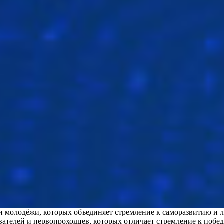
 молодёжи, которых объединяет стремление к саморазвитию и лю
ателей и первопроходцев, которых отличает стремление к побед