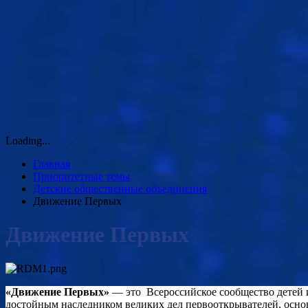
Loading...
Главная
Приоритетные темы
Детские общественные объединения
Движение Первых
Движение Первых
«Д
вижение Первых»
— это Всероссийское сообщество детей и
достойным наследником великих дел первооткрывателей, основ