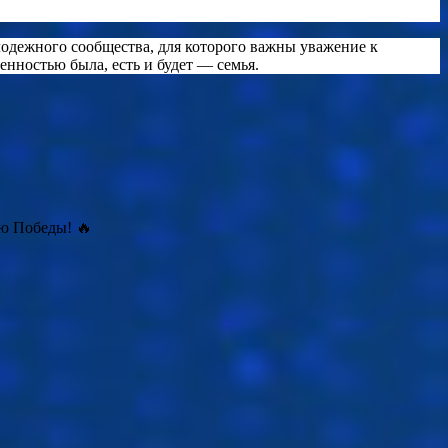
одежного сообщества, для которого важны уважение к
енностью была, есть и будет — семья.
ю Победы! 🔥