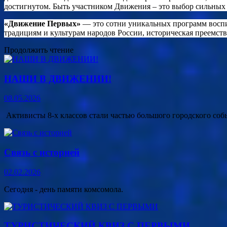
достигнутом. Быть участником Движения – это выбор сильных 
«Движение Первых»
— это сотни уникальных программ воспит
традициям и культурам народов России, историческая преемстве
Продолжить чтение
НАШИ В ДВИЖЕНИИ!
08.05.2026
Активисты 8-х классов стали частью большого городского со
Связь с историей
02.02.2026
Сегодня - день памяти комсомола.
ТУРИСТИЧЕСКИЙ КВИЗ С ПЕРВЫМИ