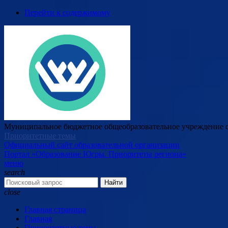
Перейти к содержимому
Муниципальное бюджетное общеобразовательное учреждение с
Приоритетные темы
Официальный сайт образовательной организации
Портал «Образование Югры. Приоритеты региона»
меню
search
Найти
close
Главная страница
Главная
Приоритетные темы